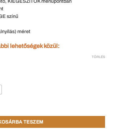
rhető, KIEGÉSZÍTŐK menüpontban
nt
GE színű
lnyílás) méret
ábbi lehetőségek közül:
TÖRLÉS
es BLOKK tokkal 75x210 cm mennyiség
KOSÁRBA TESZEM