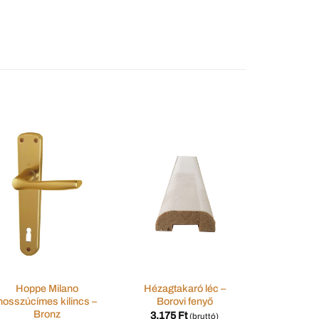
Hoppe Milano
Hézagtakaró léc –
Hoppe
hosszúcímes kilincs –
Borovi fenyő
hosszúcím
Bronz
E
3.175
Ft
(bruttó)