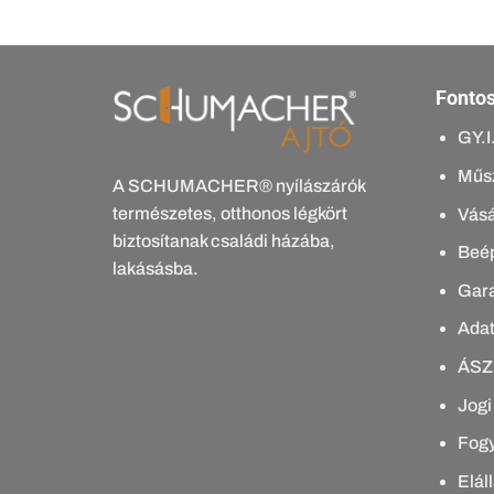
Fontos
GY.I
Műsz
A SCHUMACHER® nyílászárók
természetes, otthonos légkört
Vásá
biztosítanak családi házába,
Beép
lakásásba.
Gar
Adat
ÁSZ
Jogi
Fogy
Elál