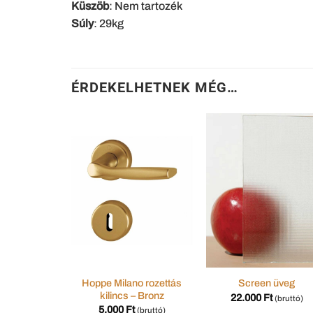
Küszöb
: Nem tartozék
Súly
: 29kg
ÉRDEKELHETNEK MÉG…
Hoppe Milano rozettás
Screen üveg
kilincs – Bronz
22.000
Ft
(bruttó)
5.000
Ft
(bruttó)