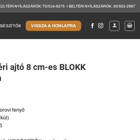
KÜLTÉRI NYÍLÁSZÁRÓK :70/518-6275 I BELTÉRI NYÍLÁSZÁRÓK: 30/922-2967
VISSZA A HONLAPRA
EGÉSZÍTŐK
téri ajtó 8 cm-es BLOKK
m
orovi fenyő
lkül)
ő