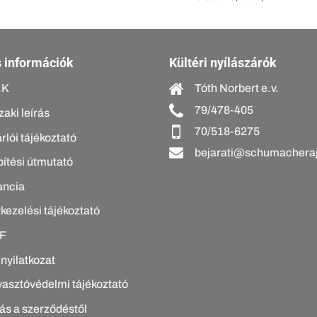
 információk
Kültéri nyílászárók
.K
Tóth Norbert e.v.
79/478-405
aki leírás
70/518-6275
rlói tájékoztató
bejarati@schumacheraj
ítési útmutató
ancia
kezelési tájékoztató
F
 nyilatkozat
asztóvédelmi tájékoztató
lás a szerződéstől