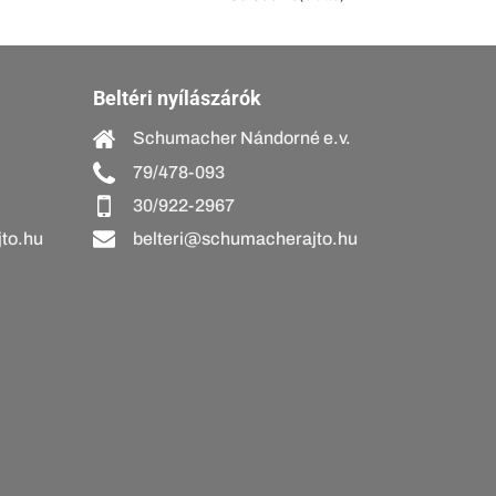
Beltéri nyílászárók
Schumacher Nándorné e.v.
79/478-093
30/922-2967
to.hu
belteri@schumacherajto.hu