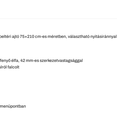
ú beltéri ajtó 75×210 cm-es méretben, választható nyitásiránnyal
i fenyő élfa, 42 mm-es szerkezetvastagsággal
ról falcolt
K menüpontban