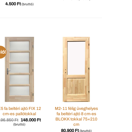
4.500
Ft
4.500
(bruttó)
ió!
Akció!
5 fa beltéri ajtó FIX 12
M2-11 félig üveghelyes
3D Fehér k
cm-es pallótokkal
fa beltéri ajtó 8 cm-es
ajtó (U
BLOKK tokkal 75×210
Original
Current
196.850
Ft
148.000
Ft
99.000
F
price
price
cm
(bruttó)
(br
was:
is:
80.900
Ft
(bruttó)
196.850 Ft.
148.000 Ft.