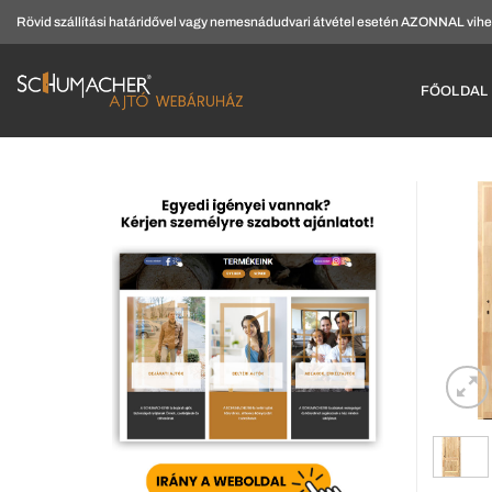
Skip
Rövid szállítási határidővel vagy nemesnádudvari átvétel esetén AZONNAL vihe
to
content
FŐOLDAL