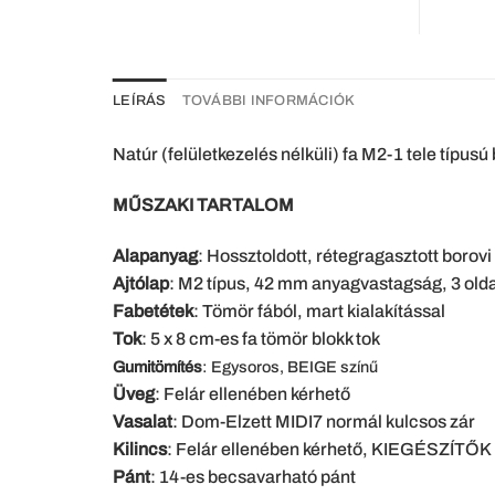
LEÍRÁS
TOVÁBBI INFORMÁCIÓK
Natúr (felületkezelés nélküli) fa M2-1 tele típus
MŰSZAKI TARTALOM
Alapanyag
: Hossztoldott, rétegragasztott borov
Ajtólap
: M2 típus, 42 mm anyagvastagság, 3 oldal
Fabetétek
: Tömör fából, mart kialakítással
Tok
: 5 x 8 cm-es fa tömör blokk tok
Gumitömítés
: Egysoros, BEIGE színű
Üveg
: Felár ellenében kérhető
Vasalat
: Dom-Elzett MIDI7 normál kulcsos zár
Kilincs
: Felár ellenében kérhető, KIEGÉSZÍTŐ
Pánt
: 14-es becsavarható pánt