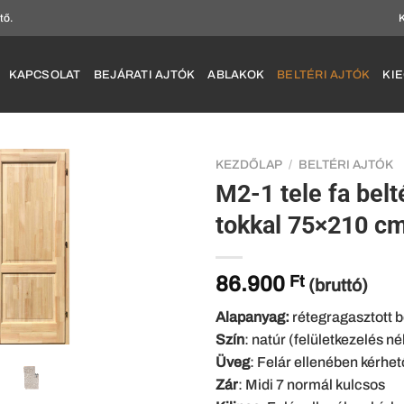
tő.
KAPCSOLAT
BEJÁRATI AJTÓK
ABLAKOK
BELTÉRI AJTÓK
KI
KEZDŐLAP
/
BELTÉRI AJTÓK
M2-1 tele fa bel
tokkal 75×210 c
86.900
Ft
(bruttó)
Alapanyag:
rétegragasztott b
Szín
: natúr (felületkezelés né
Üveg
: Felár ellenében kérhet
Zár
: Midi 7 normál kulcsos