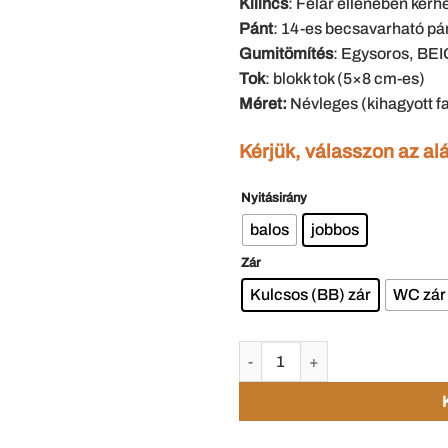
Kilincs
: Felár ellenében ké
Pánt
: 14-es becsavarható pá
Gumitömítés
: Egysoros, BEI
Tok
: blokk tok (5×8 cm-es)
Méret:
Névleges (kihagyott fa
Kérjük, válasszon az al
Nyitásirány
balos
jobbos
Zár
Kulcsos (BB) zár
WC zár
M2-1 tele fa beltéri ajtó 8 cm-