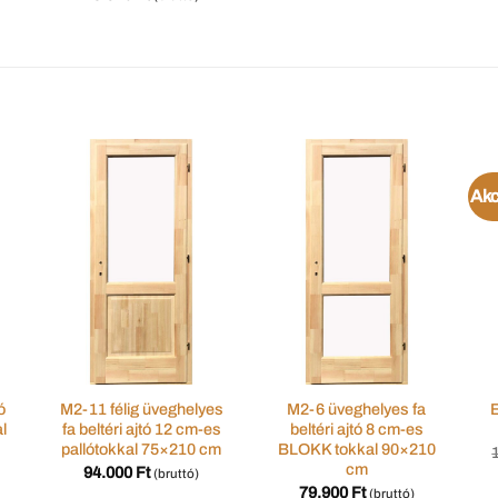
Akc
ó
M2-11 félig üveghelyes
M2-6 üveghelyes fa
E
l
fa beltéri ajtó 12 cm-es
beltéri ajtó 8 cm-es
pallótokkal 75×210 cm
BLOKK tokkal 90×210
cm
94.000
Ft
(bruttó)
79.900
Ft
(bruttó)