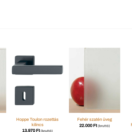
Hoppe Toulon rozettás
Fehér szatén üveg
kilincs
22.000
Ft
(bruttó)
13.970
Ft
(bruttó)