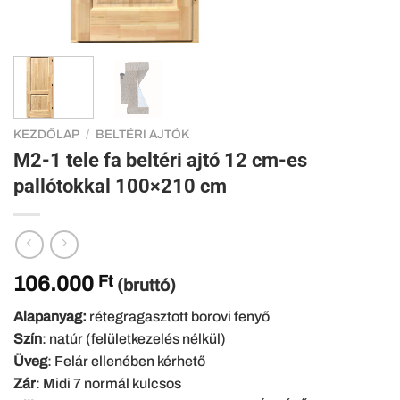
KEZDŐLAP
/
BELTÉRI AJTÓK
M2-1 tele fa beltéri ajtó 12 cm-es
pallótokkal 100×210 cm
106.000
Ft
(bruttó)
Alapanyag:
rétegragasztott borovi fenyő
Szín
: natúr (felületkezelés nélkül)
Üveg
: Felár ellenében kérhető
Zár
: Midi 7 normál kulcsos