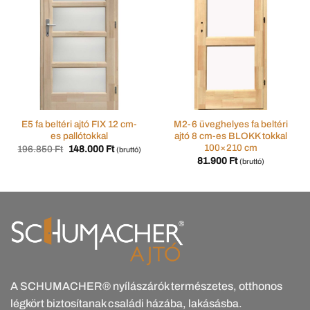
E5 fa beltéri ajtó FIX 12 cm-
M2-6 üveghelyes fa beltéri
es pallótokkal
ajtó 8 cm-es BLOKK tokkal
100×210 cm
Original
Current
196.850
Ft
148.000
Ft
(bruttó)
price
price
81.900
Ft
(bruttó)
was:
is:
196.850 Ft.
148.000 Ft.
A SCHUMACHER® nyílászárók természetes, otthonos
légkört biztosítanak családi házába, lakásásba.