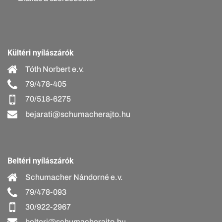
Kültéri nyílászárók
Tóth Norbert e.v.
79/478-405
70/518-6275
bejarati@schumacherajto.hu
Beltéri nyílászárók
Schumacher Nándorné e.v.
79/478-093
30/922-2967
belteri@schumacherajto.hu