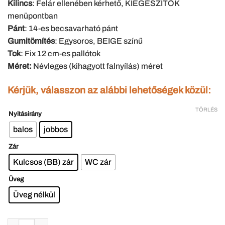
Kilincs
: Felár ellenében kérhető, KIEGÉSZÍTŐK
menüpontban
Pánt
: 14-es becsavarható pánt
Gumitömítés
: Egysoros, BEIGE színű
Tok
: Fix 12 cm-es pallótok
Méret:
Névleges (kihagyott falnyílás) méret
Kérjük, válasszon az alábbi lehetőségek közül:
TÖRLÉS
Nyitásirány
balos
jobbos
Zár
Kulcsos (BB) zár
WC zár
Üveg
Üveg nélkül
M2-1 tele fa beltéri ajtó 12 cm-es pallótokkal 100x210 cm mennyiség