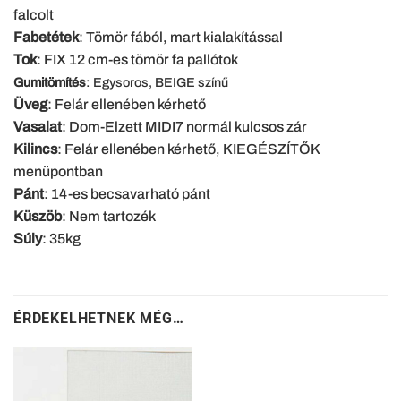
falcolt
Fabetétek
: Tömör fából, mart kialakítással
Tok
: FIX 12 cm-es tömör fa pallótok
Gumitömítés
: Egysoros, BEIGE színű
Üveg
: Felár ellenében kérhető
Vasalat
: Dom-Elzett MIDI7 normál kulcsos zár
Kilincs
: Felár ellenében kérhető, KIEGÉSZÍTŐK
menüpontban
Pánt
: 14-es becsavarható pánt
Küszöb
: Nem tartozék
Súly
: 35kg
ÉRDEKELHETNEK MÉG…