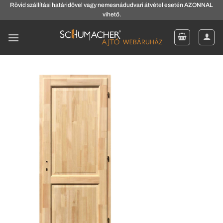
Skip
Rövid szállítási határidővel vagy nemesnádudvari átvétel esetén AZONNAL
vihető.
to
content