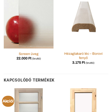
Hézagtakaró léc – Borovi
Screen üveg
fenyő
22.000
Ft
(bruttó)
3.175
Ft
(bruttó)
KAPCSOLÓDÓ TERMÉKEK
Akció!