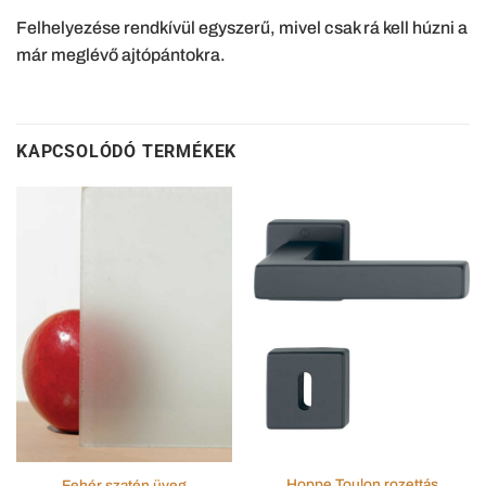
Felhelyezése rendkívül egyszerű, mivel csak rá kell húzni a
már meglévő ajtópántokra.
KAPCSOLÓDÓ TERMÉKEK
Hoppe Toulon rozettás
Fehér szatén üveg