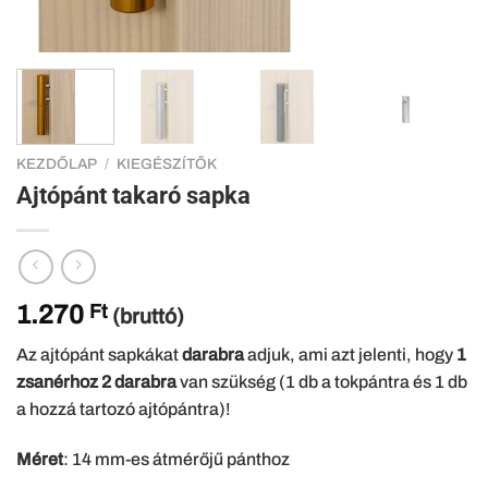
KEZDŐLAP
/
KIEGÉSZÍTŐK
Ajtópánt takaró sapka
1.270
Ft
(bruttó)
Az ajtópánt sapkákat
darabra
adjuk, ami azt jelenti, hogy
1
zsanérhoz 2 darabra
van szükség (1 db a tokpántra és 1 db
a hozzá tartozó ajtópántra)!
Méret
: 14 mm-es átmérőjű pánthoz