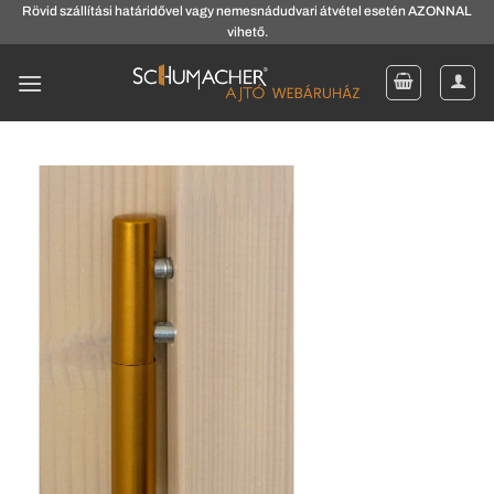
Skip
Rövid szállítási határidővel vagy nemesnádudvari átvétel esetén AZONNAL
vihető.
to
content