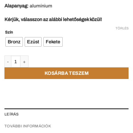
Alapanyag
: alumínium
Kérjük, válasszon az alábbi lehetőségek közül!
TÖRLÉS
Szín
Bronz
Ezüst
Fekete
Ajtópánt takaró sapka mennyiség
KOSÁRBA TESZEM
LEÍRÁS
TOVÁBBI INFORMÁCIÓK