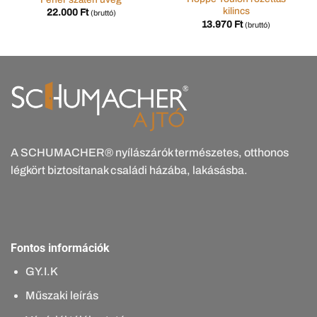
kilincs
22.000
Ft
(bruttó)
13.970
Ft
(bruttó)
A SCHUMACHER® nyílászárók természetes, otthonos
légkört biztosítanak családi házába, lakásásba.
Fontos információk
GY.I.K
Műszaki leírás