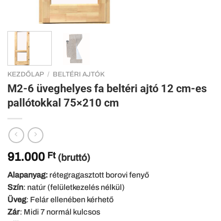
KEZDŐLAP
/
BELTÉRI AJTÓK
M2-6 üveghelyes fa beltéri ajtó 12 cm-es
pallótokkal 75×210 cm
91.000
Ft
(bruttó)
Alapanyag:
rétegragasztott borovi fenyő
Szín
: natúr (felületkezelés nélkül)
Üveg
: Felár ellenében kérhető
Zár
: Midi 7 normál kulcsos