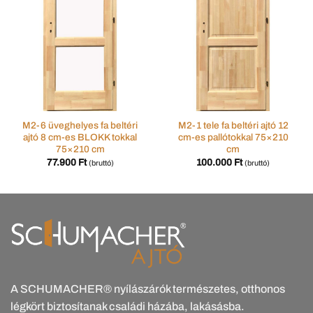
M2-6 üveghelyes fa beltéri
M2-1 tele fa beltéri ajtó 12
ajtó 8 cm-es BLOKK tokkal
cm-es pallótokkal 75×210
75×210 cm
cm
77.900
Ft
100.000
Ft
(bruttó)
(bruttó)
A SCHUMACHER® nyílászárók természetes, otthonos
légkört biztosítanak családi házába, lakásásba.