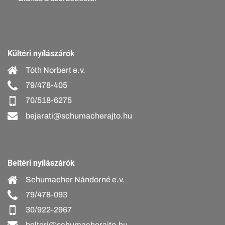
Kültéri nyílászárók
Tóth Norbert e.v.
79/478-405
70/518-6275
bejarati@schumacherajto.hu
Beltéri nyílászárók
Schumacher Nándorné e.v.
79/478-093
30/922-2967
belteri@schumacherajto.hu