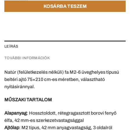
KOSÁRBA TESZEM
LEÍRÁS
TOVÁBBI INFORMÁCIÓK
Natúr (felületkezelés nélküli) fa M2-6 üveghelyes típusú
beltéri ajtó 75×210 cm-es méretben, választható
nyitásiránnyal.
MŰSZAKI TARTALOM
Alapanyag
: Hossztoldott, rétegragasztott borovi fenyő
élfa, 42 mm-es szerkezetvastagsággal
Ajtólap
: M2 típus, 42 mm anyagvastagság, 3 oldalról