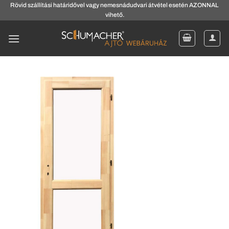
Skip
Rövid szállítási határidővel vagy nemesnádudvari átvétel esetén AZONNAL
vihető.
to
content