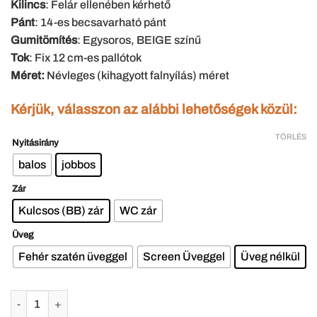
Kilincs
: Felár ellenében kérhető
Pánt
: 14-es becsavarható pánt
Gumitömítés
: Egysoros, BEIGE színű
Tok
: Fix 12 cm-es pallótok
Méret:
Névleges (kihagyott falnyílás) méret
Kérjük, válasszon az alábbi lehetőségek közül:
TÖRLÉS
Nyitásirány
balos
jobbos
Zár
Kulcsos (BB) zár
WC zár
Üveg
Fehér szatén üveggel
Screen Üveggel
Üveg nélkül
M2-6 üveghelyes fa beltéri ajtó 12 cm-es pallótokkal 75x210 cm me