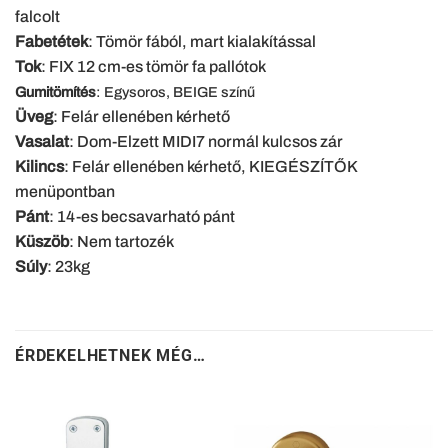
falcolt
Fabetétek
: Tömör fából, mart kialakítással
Tok
: FIX 12 cm-es tömör fa pallótok
Gumitömítés
: Egysoros, BEIGE színű
Üveg
: Felár ellenében kérhető
Vasalat
: Dom-Elzett MIDI7 normál kulcsos zár
Kilincs
: Felár ellenében kérhető, KIEGÉSZÍTŐK
menüpontban
Pánt
: 14-es becsavarható pánt
Küszöb
: Nem tartozék
Súly
: 23kg
ÉRDEKELHETNEK MÉG…